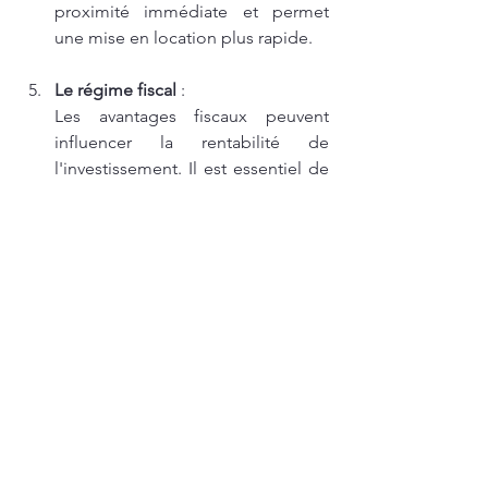
proximité immédiate et permet 
une mise en location plus rapide.
Le régime fiscal
 :
Les avantages fiscaux peuvent 
influencer la rentabilité de 
l'investissement. Il est essentiel de 
connaître les dispositifs en vigueur, 
comme la loi Pinel ou le régime 
LMNP (Loueur en Meublé Non 
Professionnel). Certains dispositifs 
permettent de réduire l'impôt sur 
le revenu ou de récupérer la TVA 
sur l'achat d'un bien neuf.
Ces critères permettent de faire un 
choix éclairé et d'optimiser 
l'investissement locatif en fonction de 
ses objectifs financiers et des 