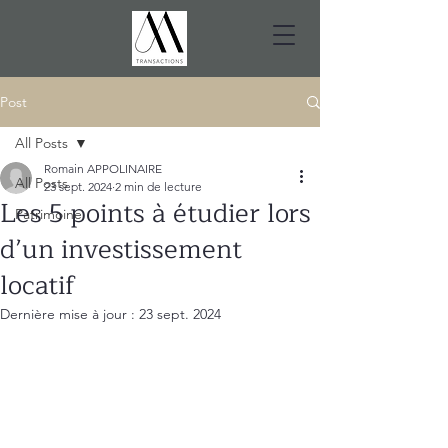
Post
All Posts
Romain APPOLINAIRE
All Posts
23 sept. 2024
2 min de lecture
Les 5 points à étudier lors
Patrimoine
d’un investissement
locatif
Dernière mise à jour :
23 sept. 2024